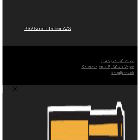
BSV Krantilbehør A/S
(+45) 75 36 21 22
Knudevejen 3 B, 6600 Vejen
salg@bsv.dk
Luk