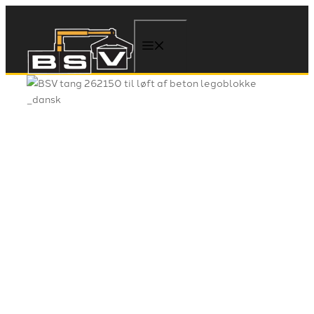
Hop
til
indhold
Menu