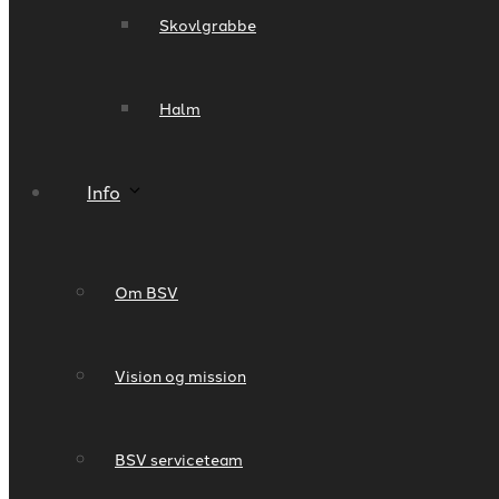
Skovlgrabbe
Halm
Info
Om BSV
Vision og mission
BSV serviceteam