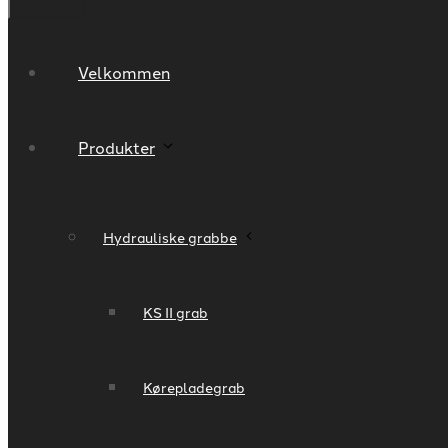
Velkommen
Produkter
Hydrauliske grabbe
KS II grab
Kørepladegrab