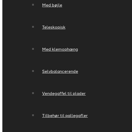
Med bøjle
Teleskopisk
Med klemophæng
Selvbalancerende
Vendegaffel til plader
Tilbehør til pallegafler