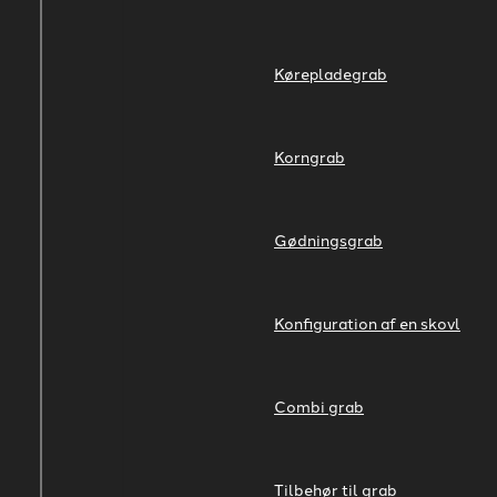
Kørepladegrab
Korngrab
Gødningsgrab
Konfiguration af en skovl
Combi grab
Tilbehør til grab