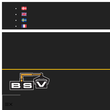
Hop
til
indhold
Menu