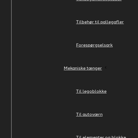
Tilbehør til pallegafler
Forespørgselsark
Mekaniske tænger
Til legoblokke
Til autoværn
Til elementer og blokke