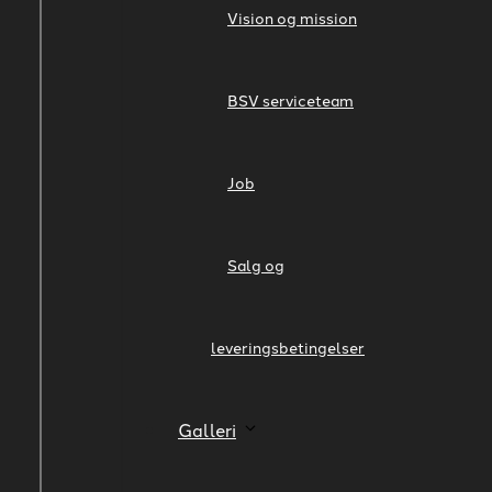
Vision og mission
BSV serviceteam
Job
Salg og
leveringsbetingelser
Galleri