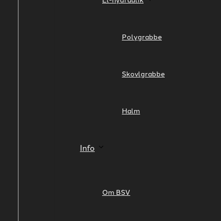
Polygrabbe
Skovlgrabbe
Halm
Info
Om BSV