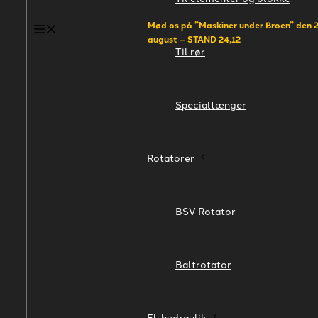
Mød os på
”Maskiner under Broen” den 2
Menu
august – STAND 24,12
Til rør
Specialtænger
Rotatorer
BSV Rotator
Baltrotator
El-hydraulik