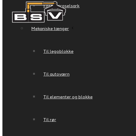
Forespørgselsark
Mekaniske tænger
Til legoblokke
Til autoværn
Til elementer og blokke
Til rør