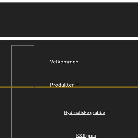
Velkommen
Produkter
Hydrauliske grabbe
KS II grab