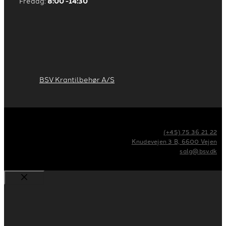
Fredag:
8:00 -14:30
BSV Krantilbehør A/S
(+45) 75 36 21 22
Knudevejen 3 B, 6600 Vejen
salg@bsv.dk
Stäng