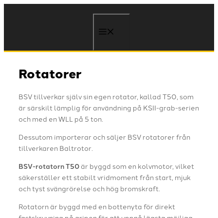
Skip
to
content
Meny
Rotatorer
BSV tillverkar själv sin egen rotator, kallad T50, som
är särskilt lämplig för användning på KSII-grab-serien
och med en WLL på 5 ton.
Dessutom importerar och säljer BSV rotatorer från
tillverkaren Baltrotor.
BSV-rotatorn T50
är byggd som en kolvmotor, vilket
säkerställer ett stabilt vridmoment från start, mjuk
och tyst svängrörelse och hög bromskraft.
Rotatorn är byggd med en bottenyta för direkt
fastskruvning på gripen för att uppnå lägsta möjliga