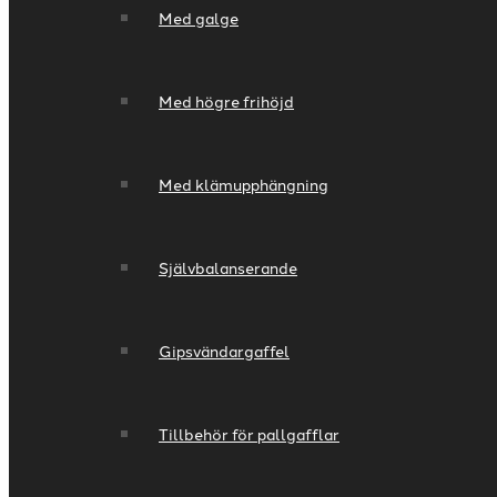
Med galge
Med högre frihöjd
Med klämupphängning
Självbalanserande
Gipsvändargaffel
Tillbehör för pallgafflar