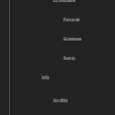
Polygrab
Gripskopa
Sugrör
Info
Om BSV