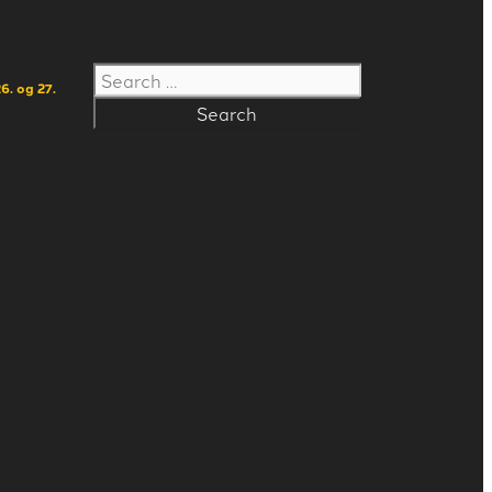
Search
6. og 27.
for: