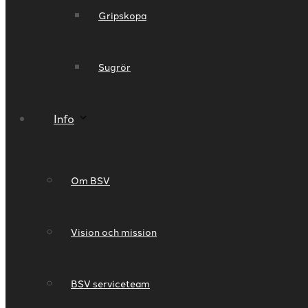
Gripskopa
Sugrör
Info
Om BSV
Vision och mission
BSV serviceteam