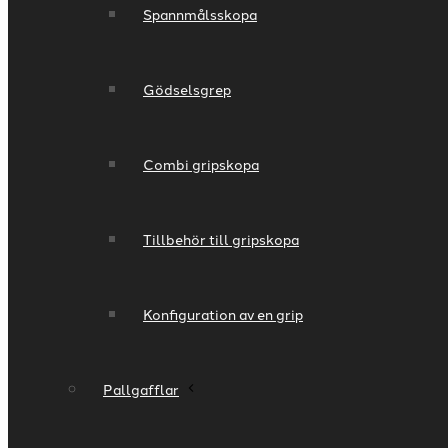
Spannmålsskopa
Gödselsgrep
Combi gripskopa
​Tillbehör till gripskopa
Konfiguration av en grip
Pallgafflar