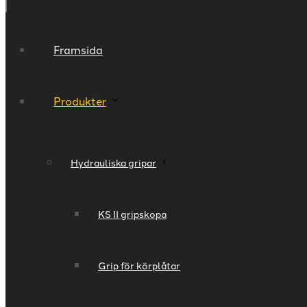
Framsida
Produkter
Hydrauliska gripar
KS II gripskopa
Grip för körplåtar