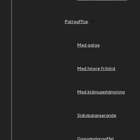
Pallgafflar
Med galge
Med högre frihöjd
Med klämupphängning
Självbalanserande
Gipsvändargaffel