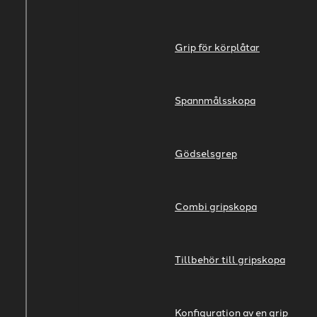
Grip för körplåtar
Spannmålsskopa
Gödselsgrep
Combi gripskopa
​Tillbehör till gripskopa
Konfiguration av en grip