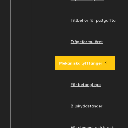
Tillbehör för pallgafflar
Frågeformuläret
Mekaniska lyfttänger
För betonglego
Bilskyddstänger
För element och block