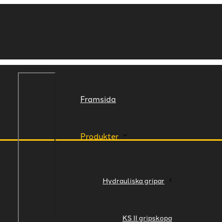
Framsida
Produkter
Hydrauliska gripar
KS II gripskopa