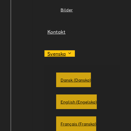
Bilder
Kontakt
Svenska
Dansk
(
Danska
)
English
(
Engelska
)
Français
(
Franska
)