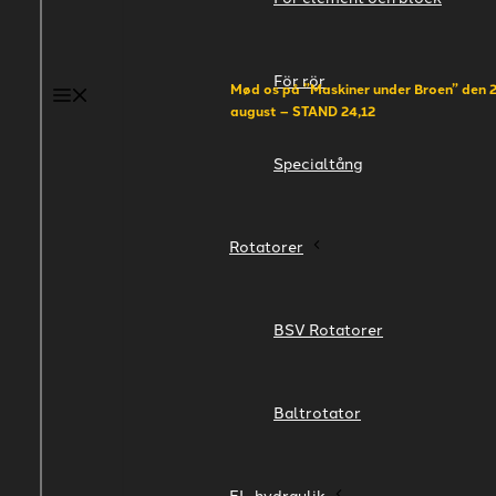
För rör
Mød os på
”Maskiner under Broen” den 2
Menu
august – STAND 24,12
Specialtång
Rotatorer
BSV Rotatorer​
Baltrotator
EL-hydraulik​