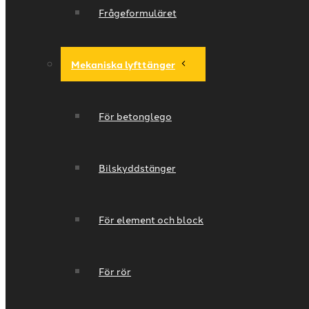
Frågeformuläret
Mekaniska lyfttänger
För betonglego
Bilskyddstänger
För element och block
För rör