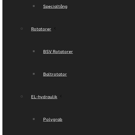
Specialtång
Rotatorer
BSV Rotatorer​
Baltrotator
EL-hydraulik​
Polygrab